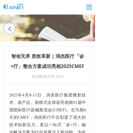
网站首页
끀
走进润杰
낒
产品及解决方案
新闻动态
智创无界 质效革新 | 润杰医疗「诊
服务与支持
+疗」整合方案成功亮相2025CMEF
联系我们
2025年4月17日
14:53
人才招聘
2025年4月8-11日，润杰医疗集团携新技
术、新产品、新模式全阵容亮相第91届中
国国际医疗器械展览会(CMEF)。在为期4
天的CMEF，润杰医疗不仅彰显了强大的
技术创新实力，更以一站式「诊+疗」融
合解决方案为行业发展注入新动能，为全