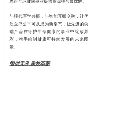
思维全球健康事业提供资源整合最优解。
与现代医学共振，与智能互联交融，让优
质医疗公平可及成为新常态，让先进的尖
端产品在守护生命健康的事业中绽放异
彩，携手绘制健康可持续发展的未来图
景。
智创无界 质效革新
CMEF不仅是展台，更是医疗需求转化的
创新枢纽，是向世界展示润杰医疗科技力
量的窗口！
致广大而尽精微，我们将持续以客户需求
为中心，用更智能、更普惠的医疗解决方
案赋能全球健康事业。专注脑科医学，关
爱大脑健康！