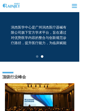
网站首页
끀
走进润杰
润杰医学中心是广州润杰医疗器械有
产品及解决方案
限公司旗下官方学术平台，旨在通过
对优势医学内容的整合与创新规范诊
新闻动态
疗路径，提升医疗能力，为临床赋能
服务与支持
联系我们
人才招聘
顶级行业峰会