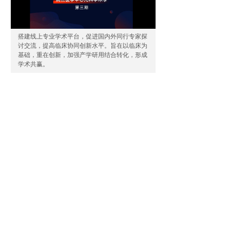
搭建线上专业学术平台，促进国内外同行专家探
讨交流，提高临床协同创新水平。旨在以临床为
基础，重在创新，加强产学研用结合转化，形成
学术共赢。
020-32215211转218
liuhaifeng@rainjet.cn
广东省广州市黄埔区归谷科技园C1栋1101-1107
版权所有©
广州市润杰医疗器械有限公司
互联网药品信息服务资格证书[(粤)-非经营性-2024-0463]